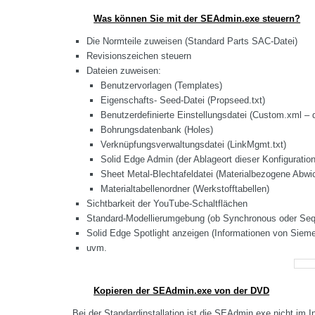
Was können Sie mit der SEAdmin.exe steuern?
Die Normteile zuweisen (Standard Parts SAC-Datei)
Revisionszeichen steuern
Dateien zuweisen:
Benutzervorlagen (Templates)
Eigenschafts- Seed-Datei (Propseed.txt)
Benutzerdefinierte Einstellungsdatei (Custom.xml – 
Bohrungsdatenbank (Holes)
Verknüpfungsverwaltungsdatei (LinkMgmt.txt)
Solid Edge Admin (der Ablageort dieser Konfiguratio
Sheet Metal-Blechtafeldatei (Materialbezogene Abwi
Materialtabellenordner (Werkstofftabellen)
Sichtbarkeit der YouTube-Schaltflächen
Standard-Modellierumgebung (ob Synchronous oder Sequ
Solid Edge Spotlight anzeigen (Informationen von Siem
uvm.
Kopieren der SEAdmin.exe von der DVD
Bei der Standardinstallation ist die SEAdmin.exe nicht im I