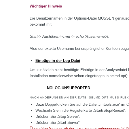
Wichtiger Hinweis
Die Benutzernamen in der Options-Datei MÜSSEN genauso e
bekommt mit
Start-> Ausführen->cmd -> echo %username%.
Also der exakte Username bei ursprünglicher Kontoerzeug
Einträge in der Log-Datei
Um zusätzlich nicht benötigte Einträge in der Analysedatei 
Installation normalerweise schon eingetragen in selmd.opt):
NOLOG UNSUPPORTED
NACH ÄNDERUNGEN AN DER DATEI SELMD.OPT MUSS FLE
Dazu Doppelklicken Sie auf die Datei „lmtools.exe“ im
Wechseln Sie in die Registerkarte „Start/Stop/Reread“.
Drücken Sie „Stop Server“.
Drücken Sie „Start Server“.
Überprüfen Sie nun, ob der Lizenzserver ordnungsgemäß lä