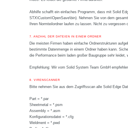
Abhilfe schafft ein einfaches Programm, dass mit Solid Ed
STX\Custom\OpenSave\bin). Nehmen Sie von dem gesamte
Ihren Normteilordner laufen zu lassen. Nicht zu vergessen 
7.
ANZAHL DER DATEIEN IN EINEM ORDNER
Die meisten Firmen haben einfache Ordnerstrukturen aufgeb
bestimmte Datenmenge in einem Ordner haben kann. Sicherli
die Performance beim laden großer Baugruppe sehr leidet, w
Empfehlung: Wir vom Solid System Team GmbH empfehlen, 
8.
VIRENSCANNER
Bitte nehmen Sie aus dem Zugriffsscan alle Solid Edge Dat
Part = *.par
Sheetmetal = *.psm
Assembly = *.asm
Konfigurationsdatei = *.cfg
Weldment = *.pwd