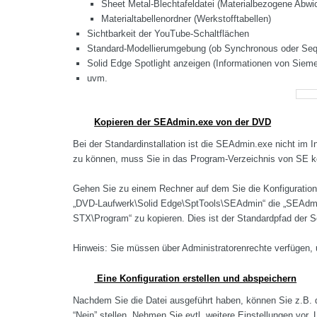
Sheet Metal-Blechtafeldatei (Materialbezogene Abwi
Materialtabellenordner (Werkstofftabellen)
Sichtbarkeit der YouTube-Schaltflächen
Standard-Modellierumgebung (ob Synchronous oder Sequ
Solid Edge Spotlight anzeigen (Informationen von Siem
uvm.
Kopieren der SEAdmin.exe von der DVD
Bei der Standardinstallation ist die SEAdmin.exe nicht im I
zu können, muss Sie in das Program-Verzeichnis von SE k
Gehen Sie zu einem Rechner auf dem Sie die Konfigurati
„DVD-Laufwerk\Solid Edge\SptTools\SEAdmin“ die „SEAdmin.
STX\Program“ zu kopieren. Dies ist der Standardpfad der So
Hinweis: Sie müssen über Administratorenrechte verfügen, 
Eine Konfiguration erstellen und abspeichern
Nachdem Sie die Datei ausgeführt haben, können Sie z.B. 
“Nein” stellen. Nehmen Sie evtl. weitere Einstellungen vor.