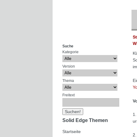
S
W
Suche
Kategorie
Kl
So
Version
im
Ei
Thema
Y
Freitext
V
1.
Solid Edge Themen
ur
Startseite
2.