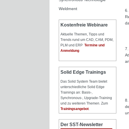
Weldment
6.
Re
da
Kostenfreie Webinare
Aktuelle Themen, Tipps und
Trends rund um CAD, CAM, PDM,
PLM und ERP
Termine und
7.
Anmeldung
At
an
Solid Edge Trainings
Das Solid System Team bietet
unterschiedliche Solid Edge
Trainings an: Basis-,
Synchronous-, Upgrade-Training
8.
und zu weiteren Themen. Zum
de
Trainingsangebot
.
un
Der SST-Newsletter