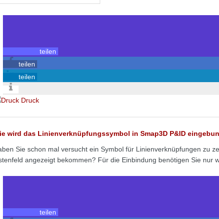
teilen
teilen
teilen
Druck
ie wird das Linienverknüpfungssymbol in Smap3D P&ID eingebu
ben Sie schon mal versucht ein Symbol für Linienverknüpfungen zu ze
stenfeld angezeigt bekommen? Für die Einbindung benötigen Sie nur w
teilen