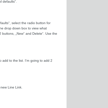
 defaults“.
aults“, select the radio button for
k the drop down box to view what
 2 buttons, „New“ and Delete“. Use the
add to the list. I’m going to add 2
a new Line Link.