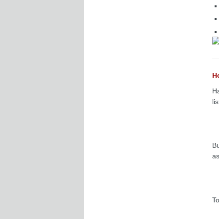
Ho
Ha
li
Bu
as
To