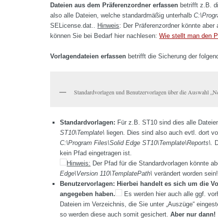
Dateien aus dem Präferenzordner
erfassen
betrifft z.B. 
also alle Dateien, welche standardmäßig unterhalb
C:\Progr
SELicense.dat..
Hinweis
: Der Präferenzordner könnte aber
können Sie bei Bedarf hier nachlesen:
Wie stellt man den P
Vorlagendateien erfassen
betrifft die Sicherung der folge
Standardvorlagen und Benutzervorlagen über die Auswahl „N
Standardvorlagen:
Für z.B. ST10 sind dies alle Datei
ST10\Template\
liegen. Dies sind also auch evtl. dort
C:\Program Files\Solid Edge ST10\Template\Reports\.
D
kein Pfad eingetragen ist.
Hinweis:
Der Pfad für die Standardvorlagen könnte ab
Edge\Version 110\TemplatePath\
verändert worden sein
Benutzervorlagen:
Hierbei handelt es sich um die Vo
angegeben haben.
Es werden hier auch alle ggf. vo
Dateien im Verzeichnis, die Sie unter „Auszüge“ eingest
so werden diese auch somit gesichert.
Aber nur dann!