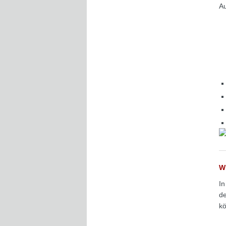
Au
Wi
In
de
kö