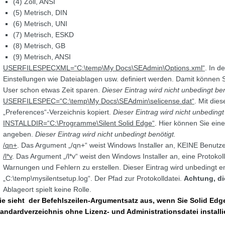
(4) Zoll, ANSI
(5) Metrisch, DIN
(6) Metrisch, UNI
(7) Metrisch, ESKD
(8) Metrisch, GB
(9) Metrisch, ANSI
USERFILESPECXML=“C:\temp\My Docs\SEAdmin\Options.xml“
. In d
Einstellungen wie Dateiablagen usw. definiert werden. Damit können Si
User schon etwas Zeit sparen.
Dieser Eintrag wird nicht unbedingt ben
USERFILESPEC=“C:\temp\My Docs\SEAdmin\selicense.dat“
. Mit die
„Preferences“-Verzeichnis kopiert.
Dieser Eintrag wird nicht unbedingt
INSTALLDIR=“C:\Programme\Silent Solid Edge“
. Hier können Sie ei
angeben.
Dieser Eintrag wird nicht unbedingt benötigt.
/qn+
. Das Argument „/qn+“ weist Windows Installer an, KEINE Benutz
/l*v
. Das Argument „/l*v“ weist den Windows Installer an, eine Protokol
Warnungen und Fehlern zu erstellen. Dieser Eintrag wird unbedingt e
„C:\temp\mysilentsetup.log“. Der Pfad zur Protokolldatei.
Achtung, di
Ablageort spielt keine Rolle.
ie sieht der Befehlszeilen-Argumentsatz aus, wenn Sie Solid Edg
tandardverzeichnis ohne Lizenz- und Administrationsdatei instal