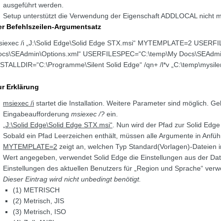
ausgeführt werden.
Setup unterstützt die Verwendung der Eigenschaft ADDLOCAL nicht m
er Befehlszeilen-Argumentsatz
siexec /i „J:\Solid Edge\Solid Edge STX.msi“ MYTEMPLATE=2 USER
ocs\SEAdmin\Options.xml“ USERFILESPEC=“C:\temp\My Docs\SEAdmin\
STALLDIR=“C:\Programme\Silent Solid Edge“ /qn+ /l*v „C:\temp\mysile
ur Erklärung
msiexec /i
startet die Installation. Weitere Parameter sind möglich. G
Eingabeaufforderung
msiexec /?
ein.
„J:\Solid Edge\Solid Edge STX.msi“
. Nun wird der Pfad zur Solid Edg
Sobald ein Pfad Leerzeichen enthält, müssen alle Argumente in Anfü
MYTEMPLATE=2
zeigt an, welchen Typ Standard(Vorlagen)-Dateien ins
Wert angegeben, verwendet Solid Edge die Einstellungen aus der Date
Einstellungen des aktuellen Benutzers für „Region und Sprache“ verw
Dieser Eintrag wird nicht unbedingt benötigt.
(1) METRISCH
(2) Metrisch, JIS
(3) Metrisch, ISO