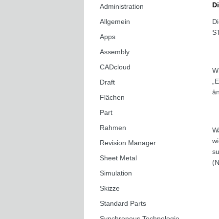
Di
Administration
Di
Allgemein
ST
Apps
Assembly
CADcloud
Wi
„E
Draft
än
Flächen
Part
Rahmen
Wa
wi
Revision Manager
su
Sheet Metal
(N
Simulation
Skizze
Standard Parts
Synchronous Technologie