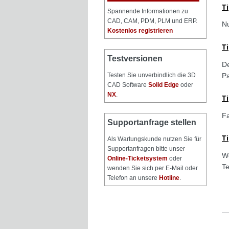
Ti
Spannende Informationen zu
CAD, CAM, PDM, PLM und ERP.
Nu
Kostenlos registrieren
T
Testversionen
De
Testen Sie unverbindlich die 3D
Pa
CAD Software
Solid Edge
oder
NX
.
T
Fa
Supportanfrage stellen
T
Als Wartungskunde nutzen Sie für
Supportanfragen bitte unser
We
Online-Ticketsystem
oder
Te
wenden Sie sich per E-Mail oder
Telefon an unsere
Hotline
.
—