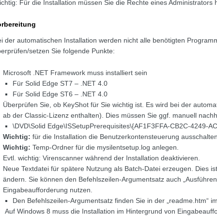
chtig: Für die Installation müssen Sie die Rechte eines Administrators
orbereitung
i der automatischen Installation werden nicht alle benötigten Programm
erprüfen/setzen Sie folgende Punkte:
Microsoft .NET Framework muss installiert sein
Für Solid Edge ST7 – .NET 4.0
Für Solid Edge ST6 – .NET 4.0
Überprüfen Sie, ob KeyShot für Sie wichtig ist. Es wird bei der automatis
ab der Classic-Lizenz enthalten). Dies müssen Sie ggf. manuell nachh
\DVD\Solid Edge\ISSetupPrerequisites\{AF1F3FFA-CB2C-4249-
Wichtig:
für die Installation die Benutzerkontensteuerung ausschalten
Wichtig:
Temp-Ordner für die mysilentsetup.log anlegen.
Evtl. wichtig: Virenscanner während der Installation deaktivieren.
Neue Textdatei für spätere Nutzung als Batch-Datei erzeugen. Dies ist
ändern. Sie können den Befehlszeilen-Argumentsatz auch „Ausführen
Eingabeaufforderung nutzen.
Den Befehlszeilen-Argumentsatz finden Sie in der „readme.htm“ im
Auf Windows 8 muss die Installation im Hintergrund von Eingabeauff