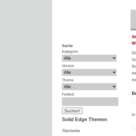
S
W
Suche
Kategorie
Di
Vo
Version
Ih
ei
es
Thema
Da
Freitext
In
Solid Edge Themen
Startseite