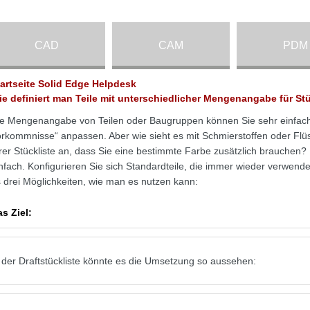
CAD
CAM
PDM
tartseite Solid Edge Helpdesk
ie definiert man Teile mit unterschiedlicher Mengenangabe für St
e Mengenangabe von Teilen oder Baugruppen können Sie sehr einfach 
rkommnisse“ anpassen. Aber wie sieht es mit Schmierstoffen oder Flü
rer Stückliste an, dass Sie eine bestimmte Farbe zusätzlich brauchen?
nfach. Konfigurieren Sie sich Standardteile, die immer wieder verwend
 drei Möglichkeiten, wie man es nutzen kann:
s Ziel:
 der Draftstückliste könnte es die Umsetzung so aussehen: