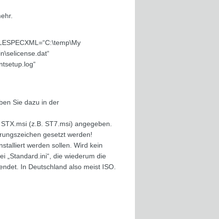
ehr.
FILESPECXML=“C:\temp\My
selicense.dat“
ntsetup.log“
eben Sie dazu in der
e STX.msi (z.B. ST7.msi) angegeben.
hrungszeichen gesetzt werden!
talliert werden sollen. Wird kein
i „Standard.ini“, die wiederum die
endet. In Deutschland also meist ISO.