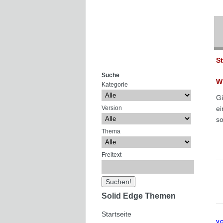
S
Suche
W
Kategorie
Gi
Version
ei
so
Thema
Freitext
Solid Edge Themen
Startseite
V