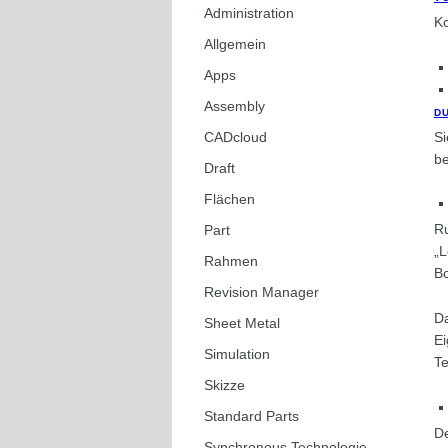
Administration
Ko
Allgemein
Apps
Assembly
D
Si
CADcloud
be
Draft
Flächen
Ru
Part
„L
Rahmen
Bo
Revision Manager
Da
Sheet Metal
Ei
Simulation
Te
Skizze
Standard Parts
De
Synchronous Technologie