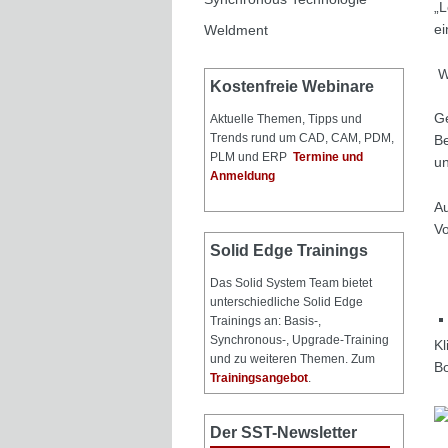
„L
e
Weldment
Wi
Kostenfreie Webinare
Ge
Aktuelle Themen, Tipps und
Trends rund um CAD, CAM, PDM,
Be
PLM und ERP
Termine und
un
Anmeldung
A
Vo
Solid Edge Trainings
Das Solid System Team bietet
unterschiedliche Solid Edge
Trainings an: Basis-,
Synchronous-, Upgrade-Training
Kl
und zu weiteren Themen. Zum
B
Trainingsangebot
.
Der SST-Newsletter