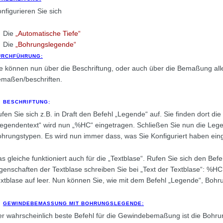
nfigurieren Sie sich
Die
„Automatische Tiefe“
Die
„Bohrungslegende“
URCHFÜHRUNG:
e können nun über die Beschriftung, oder auch über die Bemaßung a
maßen/beschriften.
BESCHRIFTUNG:
fen Sie sich z.B. in Draft den Befehl „Legende“ auf. Sie finden dort d
egendentext“ wird nun „%HC“ eingetragen. Schließen Sie nun die Legen
hrungstypen. Es wird nun immer dass, was Sie Konfiguriert haben ein
s gleiche funktioniert auch für die „Textblase“. Rufen Sie sich den Befe
genschaften der Textblase schreiben Sie bei „Text der Textblase“: %H
xtblase auf leer. Nun können Sie, wie mit dem Befehl „Legende“, Bohr
GEWINDEBEMASSUNG MIT BOHRUNGSLEGENDE:
r wahrscheinlich beste Befehl für die Gewindebemaßung ist die Bohru